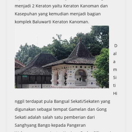
menjadi 2 Keraton yaitu Keraton Kanoman dan
Kasepuhan yang kemudian menjadi bagian
komplek Baluwarti Keraton Kanoman.
D
al
a
m
Si
ti
Hi
nggil terdapat pula Bangsal Sekati/Sekaten yang
digunakan sebagai tempat Gamelan dan Gong
Sekati adalah salah satu pemberian dari
Sanghyang Bango kepada Pangeran