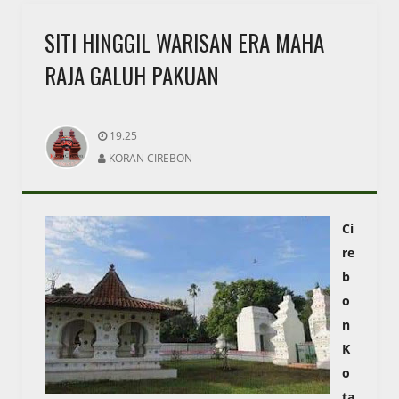
SITI HINGGIL WARISAN ERA MAHA
RAJA GALUH PAKUAN
19.25
KORAN CIREBON
Ci
re
b
o
n
K
o
ta