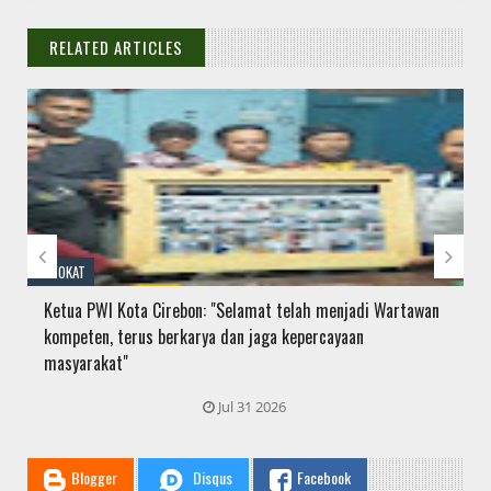
RELATED ARTICLES
// THATS WHAT YOU MIGHT BE LOOKING FOR


ADVOKAT
Ketua PWI Kota Cirebon: "Selamat telah menjadi Wartawan
kompeten, terus berkarya dan jaga kepercayaan
masyarakat"
Jul 31 2026
Blogger
Disqus
Facebook