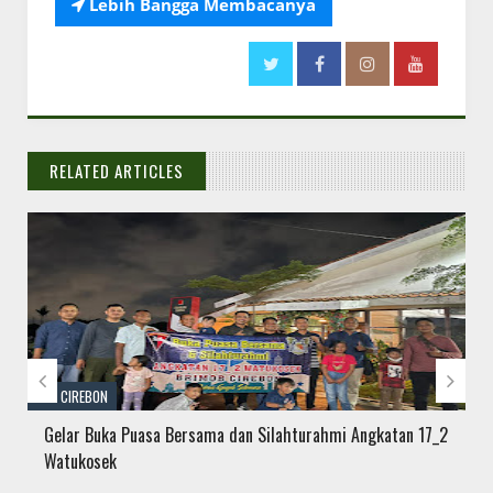

Lebih Bangga Membacanya
RELATED ARTICLES
// THATS WHAT YOU MIGHT BE LOOKING FOR


KAB CIREBON
Gelar Buka Puasa Bersama dan Silahturahmi Angkatan 17_2
Watukosek