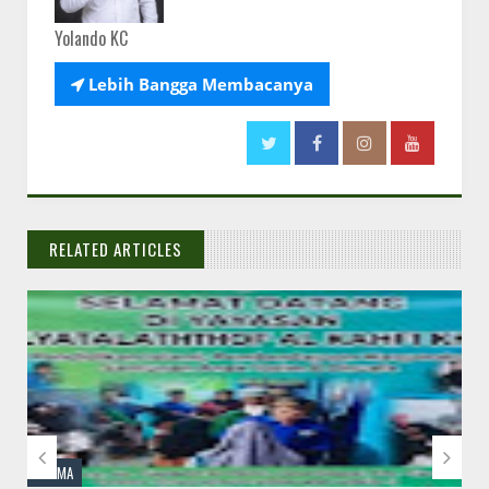
Yolando KC

Lebih Bangga Membacanya
RELATED ARTICLES
// THATS WHAT YOU MIGHT BE LOOKING FOR


AGAMA