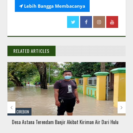

Lebih Bangga Membacanya
RELATED ARTICLES
// THATS WHAT YOU MIGHT BE LOOKING FOR


KAB CIREBON
Temuan BPK Capai 1,3Miliar,Dispenda,Dinas Lingkungan
Hidup dan Inspektorat Enggan Perlihatkan Bukti Setor