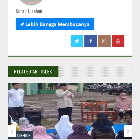
Koran Cirebon

Lebih Bangga Membacanya
RELATED ARTICLES
// THATS WHAT YOU MIGHT BE LOOKING FOR


KAB CIREBON