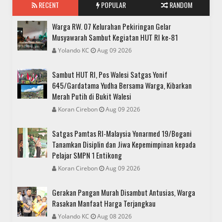
RECENT
POPULAR
RANDOM
Warga RW. 07 Kelurahan Pekiringan Gelar
Musyawarah Sambut Kegiatan HUT RI ke-81
Yolando KC
Aug 09 2026
Sambut HUT RI, Pos Walesi Satgas Yonif
645/Gardatama Yudha Bersama Warga, Kibarkan
Merah Putih di Bukit Walesi
Koran Cirebon
Aug 09 2026
Satgas Pamtas RI-Malaysia Yonarmed 19/Bogani
Tanamkan Disiplin dan Jiwa Kepemimpinan kepada
Pelajar SMPN 1 Entikong
Koran Cirebon
Aug 09 2026
Gerakan Pangan Murah Disambut Antusias, Warga
Rasakan Manfaat Harga Terjangkau
Yolando KC
Aug 08 2026